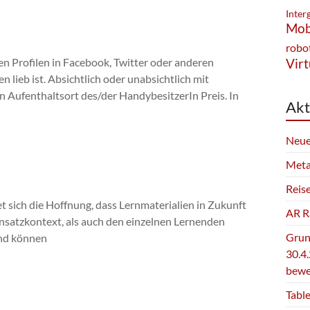
Inter
Mob
robo
n Profilen in Facebook, Twitter oder anderen
Virt
lieb ist. Absichtlich oder unabsichtlich mit
 Aufenthaltsort des/der HandybesitzerIn Preis. In
Akt
Neue
Meta
Reis
t sich die Hoffnung, dass Lernmaterialien in Zukunft
AR Ra
Einsatzkontext, als auch den einzelnen Lernenden
Grun
 und können
30.4.
bewe
Table