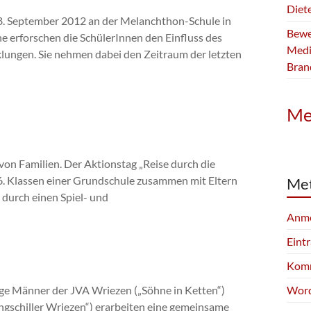
Diete
. September 2012 an der Melanchthon-Schule in
Bewer
e erforschen die SchülerInnen den Einfluss des
Medi
klungen. Sie nehmen dabei den Zeitraum der letzten
Bran
Me
n Familien. Der Aktionstag „Reise durch die
 6. Klassen einer Grundschule zusammen mit Eltern
Me
durch einen Spiel- und
Anm
Eint
Komm
ge Männer der JVA Wriezen („Söhne in Ketten“)
Word
gschiller Wriezen“) erarbeiten eine gemeinsame