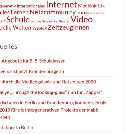
Internet
Medienkritik
generativ
Internationales
Netzcommunity
iles Lernen
OER
Peereducation
Video
Schule
ter
Soziale Netzwerke
Theater
ZeitzeugInnen
uelle Welten
Weblog
uelles
 Angebote für 5.-8. Schulklassen
versa ist jetzt Brandenburgerin
e durch die Mediengalaxie und Netzlotsen 2020
llye „Through the looking-glass“ nun für „Zappar“
dschulen in Berlin und Brandenburg können sich bis
2019 für die intergenerativen Projekte der mabb
rben
tlabore in Berlin