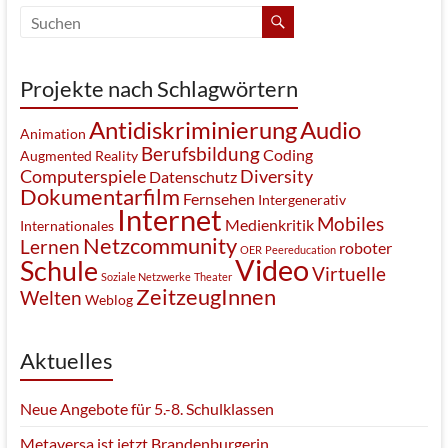
Projekte nach Schlagwörtern
Antidiskriminierung
Audio
Animation
Berufsbildung
Coding
Augmented Reality
Computerspiele
Diversity
Datenschutz
Dokumentarfilm
Fernsehen
Intergenerativ
Internet
Mobiles
Medienkritik
Internationales
Netzcommunity
Lernen
roboter
OER
Peereducation
Video
Schule
Virtuelle
Soziale Netzwerke
Theater
ZeitzeugInnen
Welten
Weblog
Aktuelles
Neue Angebote für 5.-8. Schulklassen
Metaversa ist jetzt Brandenburgerin