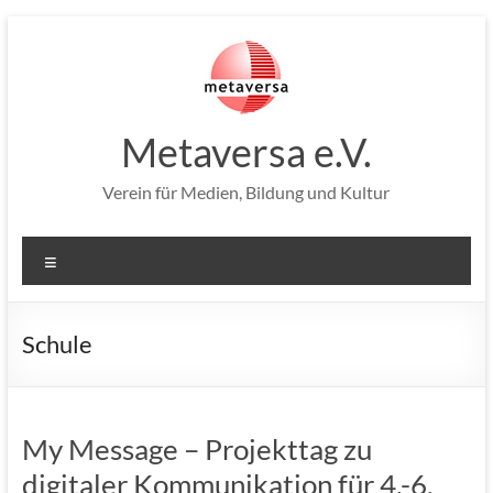
Zum
Inhalt
springen
Metaversa e.V.
Verein für Medien, Bildung und Kultur
Menü
Schule
My Message – Projekttag zu
digitaler Kommunikation für 4.-6.