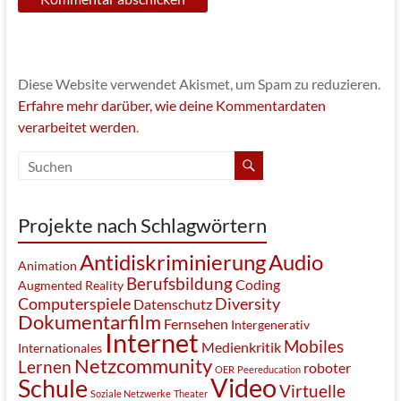
Diese Website verwendet Akismet, um Spam zu reduzieren.
Erfahre mehr darüber, wie deine Kommentardaten
verarbeitet werden
.
Projekte nach Schlagwörtern
Antidiskriminierung
Audio
Animation
Berufsbildung
Coding
Augmented Reality
Computerspiele
Diversity
Datenschutz
Dokumentarfilm
Fernsehen
Intergenerativ
Internet
Mobiles
Medienkritik
Internationales
Netzcommunity
Lernen
roboter
OER
Peereducation
Video
Schule
Virtuelle
Soziale Netzwerke
Theater