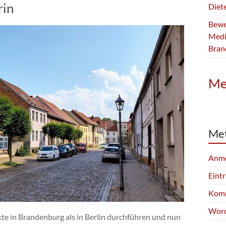
rin
Diete
Bewer
Medi
Bran
Me
Me
Anm
Eint
Komm
Word
te in Brandenburg als in Berlin durchführen und nun