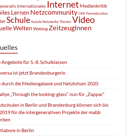
Internet
Medienkritik
generativ
Internationales
Netzcommunity
iles Lernen
OER
Peereducation
Video
Schule
ter
Soziale Netzwerke
Theater
ZeitzeugInnen
uelle Welten
Weblog
uelles
 Angebote für 5.-8. Schulklassen
versa ist jetzt Brandenburgerin
e durch die Mediengalaxie und Netzlotsen 2020
llye „Through the looking-glass“ nun für „Zappar“
dschulen in Berlin und Brandenburg können sich bis
2019 für die intergenerativen Projekte der mabb
rben
tlabore in Berlin