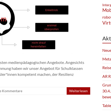
Inter
Mob
robo
Virt
Akt
Neue
Meta
meisten medienpädagogischen Angebote. Angesichts
Reis
mmung haben wir unser Angebot für Schulklassen
hüler*innen kompetent machen, der Resilienz
AR Ra
Grun
30.4.
e Kommentare
Weiterlesen
bewe
Table