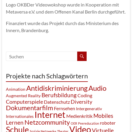
Logo OKBDer Videowokshop wurde in Kooperation mit
Metaversa e.V. und dem Offenen Kanal Berlin durchgeführt.
Finanziert wurde das Projekt durch das Ministerium des
Innern, Brandenburg.
Projekte nach Schlagwörtern
Antidiskriminierung
Audio
Animation
Berufsbildung
Coding
Augmented Reality
Computerspiele
Diversity
Datenschutz
Dokumentarfilm
Fernsehen
Intergenerativ
Internet
Mobiles
Medienkritik
Internationales
Netzcommunity
Lernen
roboter
OER
Peereducation
Video
Schule
Virtuelle
Soziale Netzwerke
Theater